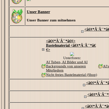
Unser Banner
Unser Banner zum mitnehmen
<â€¢*Â´Â¨`*â€
<â€¢*Â´Â¨`*â€¢>
Bastelmaterial <â€¢*Â´Â¨`*â€
¢>
Unterforen:
AI Tuben, AI Bilder und AI
Backgrounds von unseren
AI's
Mitgliedern
Nicht freies Bastelmaterial (Shop)
<â€¢*Â´Â¨`*â
<â€¢*Â´Â¨`*
<â€¢*Â´Â¨`*â