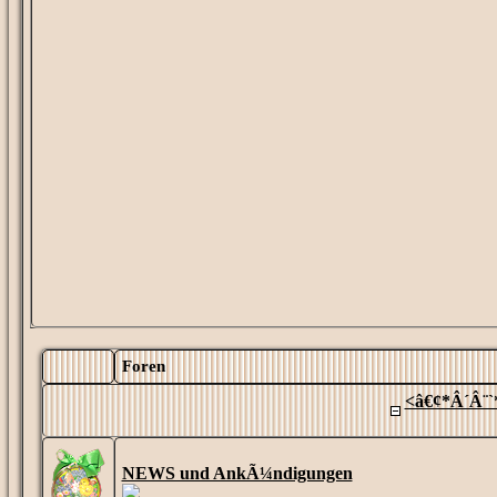
Foren
<â€¢*Â´Â¨`
NEWS und AnkÃ¼ndigungen