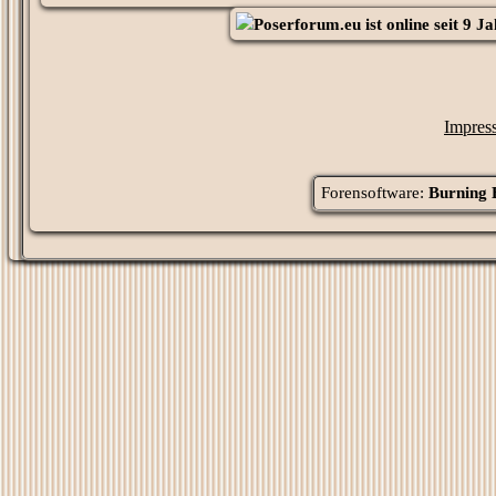
Poserforum.eu
ist online seit
9 Ja
Impres
Forensoftware:
Burning 