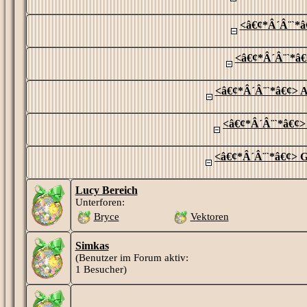
<â€¢*Â´Â¨`*â
<â€¢*Â´Â¨`*â€
<â€¢*Â´Â¨`*â€¢> A
<â€¢*Â´Â¨`*â€¢>
<â€¢*Â´Â¨`*â€¢> G
Lucy Bereich
Unterforen:
Bryce
Vektoren
Simkas
(Benutzer im Forum aktiv:
1 Besucher)