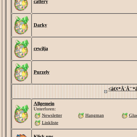
cattery
Darky
cewilja
Purzely
<â€¢*Â´Â¨`*â
Allgemein
Unterforen:
Newsletter
Hangman
Glu
Linkliste
Klick uns