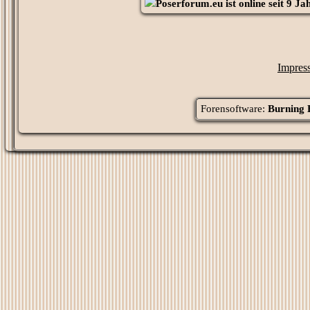
Poserforum.eu
ist online seit
9 Jah
Impres
Forensoftware:
Burning 