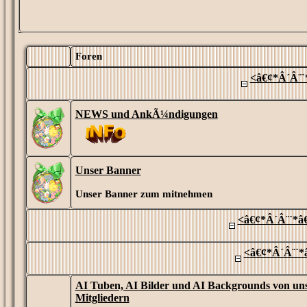
Foren
<â€¢*Â´Â¨`
NEWS und AnkÃ¼ndigungen
Unser Banner
Unser Banner zum mitnehmen
<â€¢*Â´Â¨`*â€
<â€¢*Â´Â¨`*â
AI Tuben, AI Bilder und AI Backgrounds von un
Mitgliedern