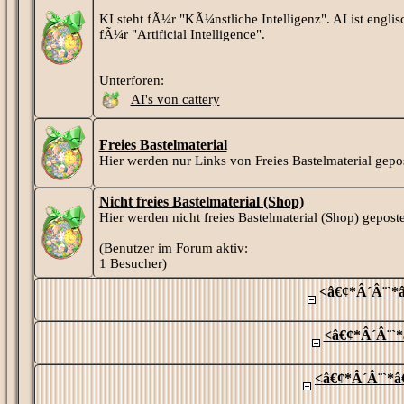
KI steht fÃ¼r "KÃ¼nstliche Intelligenz". AI ist englis
fÃ¼r "Artificial Intelligence".
Unterforen:
AI's von cattery
Freies Bastelmaterial
Hier werden nur Links von Freies Bastelmaterial gepos
Nicht freies Bastelmaterial (Shop)
Hier werden nicht freies Bastelmaterial (Shop) geposte
(Benutzer im Forum aktiv:
1 Besucher)
<â€¢*Â´Â¨`*â
<â€¢*Â´Â¨`*
<â€¢*Â´Â¨`*â