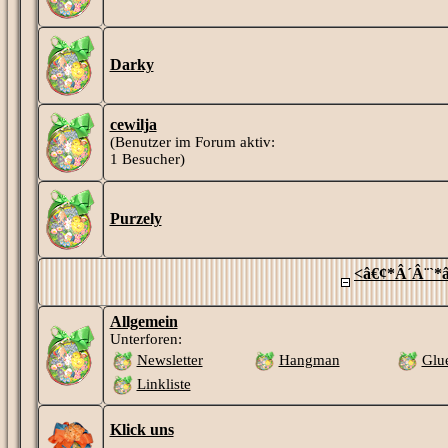
Darky
cewilja
(Benutzer im Forum aktiv:
1 Besucher)
Purzely
<â€¢*Â´Â¨`*â
Allgemein
Unterforen:
Newsletter
Hangman
Glu
Linkliste
Klick uns