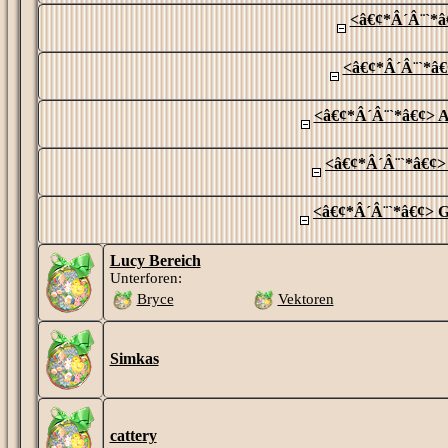
<â€¢*Â´Â¨`*â
<â€¢*Â´Â¨`*â€
<â€¢*Â´Â¨`*â€¢> A
<â€¢*Â´Â¨`*â€¢>
<â€¢*Â´Â¨`*â€¢> G
Lucy Bereich
Unterforen:
Bryce
Vektoren
Simkas
cattery